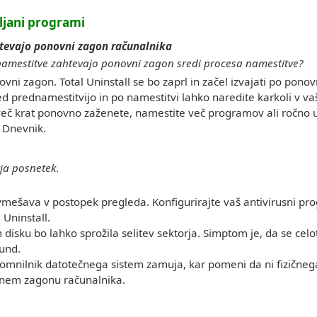
ljani programi
tevajo ponovni zagon računalnika
 namestitve zahtevajo ponovni zagon sredi procesa namestitve?
vni zagon. Total Uninstall se bo zaprl in začel izvajati po po
 prednamestitvijo in po namestitvi lahko naredite karkoli v vaš
več krat ponovno zaženete, namestite več programov ali ročno ur
 Dnevnik.
rja posnetek.
vmešava v postopek pregleda. Konfigurirajte vaš antivirusni pr
 Uninstall.
 disku bo lahko sprožila selitev sektorja. Simptom je, da se ce
kund.
omnilnik datotečnega sistem zamuja, kar pomeni da ni fizičneg
vnem zagonu računalnika.