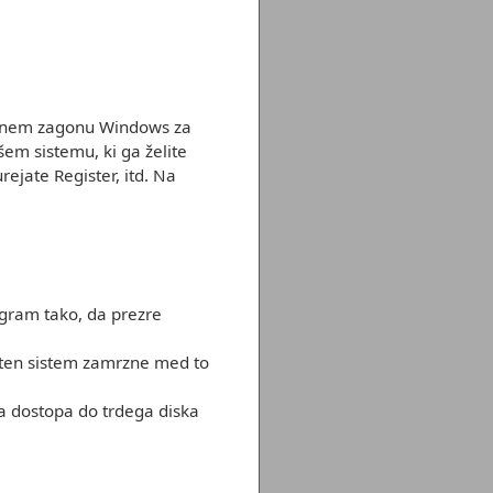
novnem zagonu Windows za
em sistemu, ki ga želite
ejate Register, itd. Na
ogram tako, da prezre
loten sistem zamrzne med to
a dostopa do trdega diska