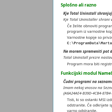
Splošno ali razno
Kje Total Uninstall shranj
Kje Total Uninstaller shra
Če želite obnoviti progr
program iz varnostne kopi
Varnostne kopije so priv
C:\ProgramData\Marta
Ne morem spremeniti pot 
Total Uninstall prezre nast
Program mora biti registr
Funkcijski modul Name
Čudni programi na seznam
Imam nekaj vnosov na Sezna
{A6A24AE4-B39D-4CB4-87B4-2
Tisti, ki so ostanki MSI iz
odstranite. Če odkrijete
varno odstranite.