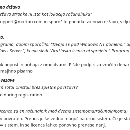
čna država
žava stranke ni ista kot lokacija računalnika"
 support@martau.com in sporočite podatke za novo državo, vklju
ta.
rograma, dobim sporočilo: "Izvaja se pod Windows NT domeno." al
ws Server.", ki mu sledi "Družinska icenca ni sprejeta." Progra
k popust in prihaja z omejitvami. Pišite podpiri za vračilo denar
 majhno pisarno.
ovezave
m Total Unistall brez spletne povezave?
d during registration
licenco za en računalnik med dvema sistemoma/računalnikoma?
ni povraten. Prenos je še vedno mogoč na drug sistem. Če je st
v sistem, in se licenca lahko ponovno prenese nanj.