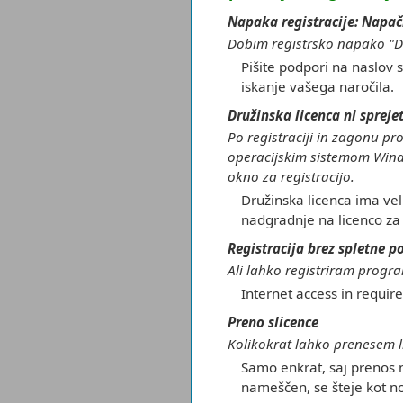
Napaka registracije: Napa
Dobim registrsko napako "Dr
Pišite podpori na naslov
iskanje vašega naročila.
Družinska licenca ni spreje
Po registraciji in zagonu p
operacijskim sistemom Windo
okno za registracijo.
Družinska licenca ima veli
nadgradnje na licenco za
Registracija brez spletne p
Ali lahko registriram progra
Internet access in require
Preno slicence
Kolikokrat lahko prenesem 
Samo enkrat, saj prenos 
nameščen, se šteje kot no