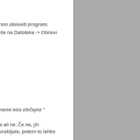
oram obnoviti program.
dite na Datoteka -> Obnovi
mena niso običajna "
 ali ne. Če ne, jih
orabljate, potem to lahko