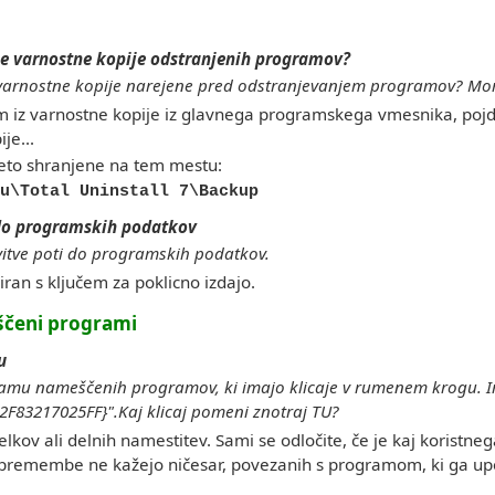
uje varnostne kopije odstranjenih programov?
ni varnostne kopije narejene pred odstranjevanjem programov? M
am iz varnostne kopije iz glavnega programskega vmesnika, poj
je...
zeto shranjene na tem mestu:
u\Total Uninstall 7\Backup
do programskih podatkov
avitve poti do programskih podatkov.
iran s ključem za poklicno izdajo.
ščeni programi
u
mu nameščenih programov, ki imajo klicaje v rumenem krogu. I
F83217025FF}".Kaj klicaj pomeni znotraj TU?
delkov ali delnih namestitev. Sami se odločite, če je kaj koristnega
 spremembe ne kažejo ničesar, povezanih s programom, ki ga up