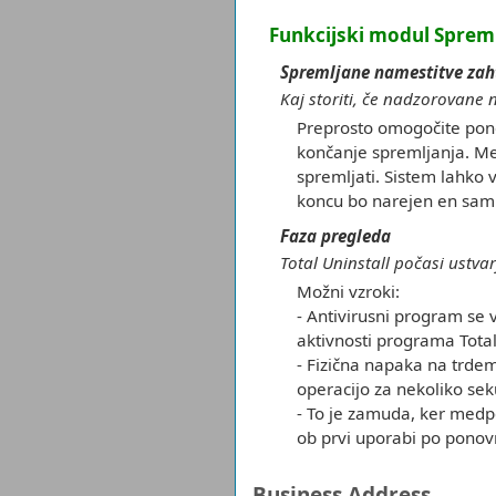
Funkcijski modul Sprem
Spremljane namestitve zah
Kaj storiti, če nadzorovane
Preprosto omogočite pono
končanje spremljanja. Med
spremljati. Sistem lahko 
koncu bo narejen en sam
Faza pregleda
Total Uninstall počasi ustva
Možni vzroki:
- Antivirusni program se 
aktivnosti programa Total
- Fizična napaka na trdem
operacijo za nekoliko se
- To je zamuda, ker medp
ob prvi uporabi po pono
Business Address