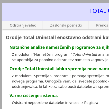
TOTAL 
Odstranjevalec
Zaslonski posnetki
Prenos
Orodje Total Uninstall enostavno odstrani ka
Natančne analize nameščenih programov za nji
Z modulom "Nameščeni programi"
Total Uninstall
analiz
se uporablja za popolno odstranitev namesto zagotovlj
Orodje Total Uninstall lahko spremlja nove name
Z modulom "Spremljani programi" pomaga spremljati m
novega programa. Omogoča vam, da izvedete popolno od
odstranjevalca, ki lahko za sabo pusti datoteke ali spr
Varno čiščenje sistema.
Odstrani nepotrebne datoteke in vnose iz Registra