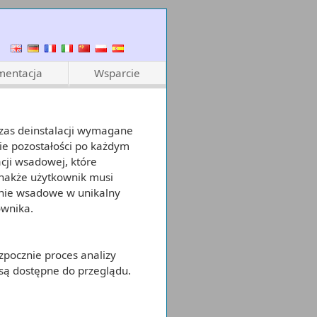
entacja
Wsparcie
czas deinstalacji wymagane
cie pozostałości po każdym
acji wsadowej, które
dnakże użytkownik musi
wanie wsadowe w unikalny
ownika.
zpocznie proces analizy
są dostępne do przeglądu.