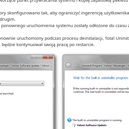
tworzące punkt przywracania systemu i kopię zapasową pakie
ry skonfigurowano tak, aby ograniczyć ingerencję użytkowni
drugim.
ia ponownego uruchomienia systemu zostały odłożone do czasu 
ponownie uruchomiony podczas procesu deinstalacji, Total Uninst
 będzie kontynuował swoją pracę po restarcie.