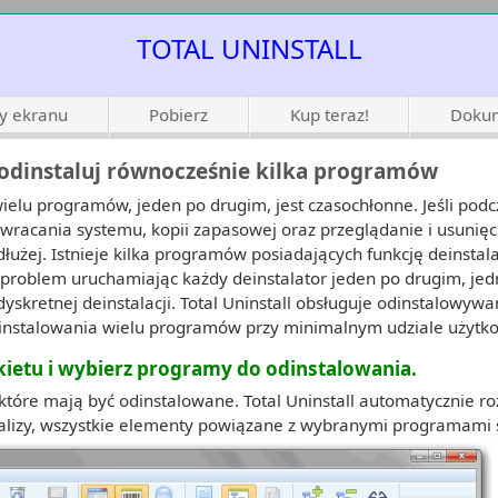
TOTAL UNINSTALL
ty ekranu
Pobierz
Kup teraz!
Dokum
 odinstaluj równocześnie kilka programów
elu programów, jeden po drugim, jest czasochłonne. Jeśli pod
ywracania systemu, kopii zapasowej oraz przeglądanie i usunię
dłużej. Istnieje kilka programów posiadających funkcję deinstal
n problem uruchamiając każdy deinstalator jeden po drugim, je
dyskretnej deinstalacji. Total Uninstall obsługuje odinstalowy
instalowania wielu programów przy minimalnym udziale użytk
akietu i wybierz programy do odinstalowania.
tóre mają być odinstalowane. Total Uninstall automatycznie ro
nalizy, wszystkie elementy powiązane z wybranymi programami 