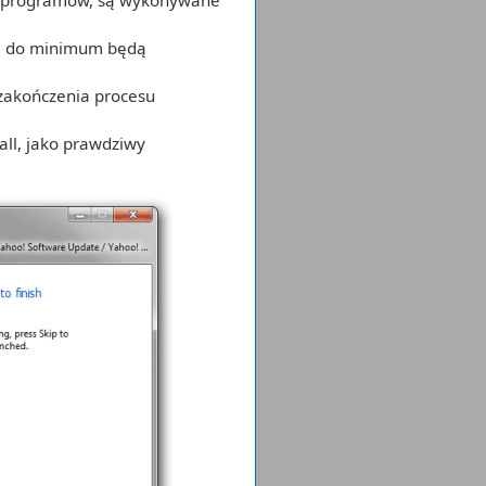
tu programów, są wykonywane
ka do minimum będą
zakończenia procesu
all, jako prawdziwy