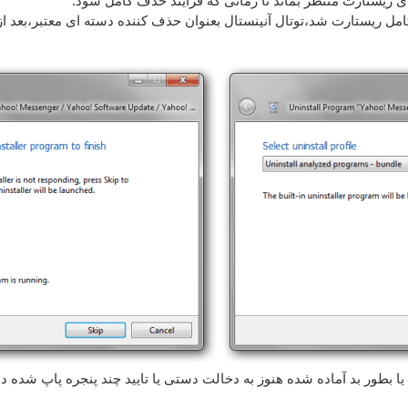
ریستارت منتظر بماند تا زمانی که فرآیند حذف کامل شود.
ل ریستارت شد،توتال آنینستال بعنوان حذف کننده دسته ای معتبر،بعد از ر
یا بطور بد آماده شده هنوز به دخالت دستی یا تایید چند پنجره پاپ شده دا