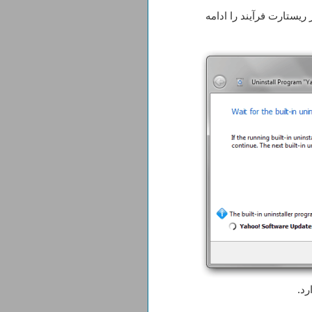
یستارت فرآیند را ادامه
رد.