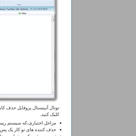
توتال آنینستال پروفایل حذف کام
کلیک کنید.
مراحل اختیاری،که سیستم ریستو
حذف کننده های تو کار یک پس ا