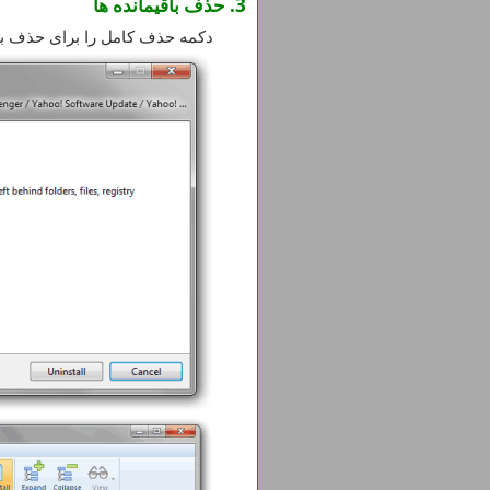
3. حذف باقیمانده ها
دکمه حذف کامل را برای حذف باق