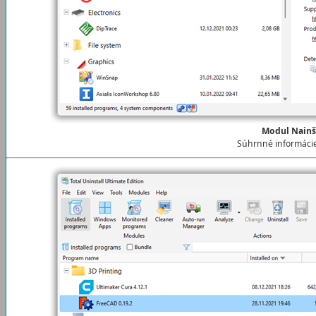
Modul Nainš
Súhrnné informáci