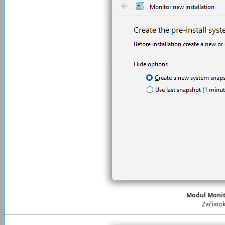
Modul Moni
Začiato