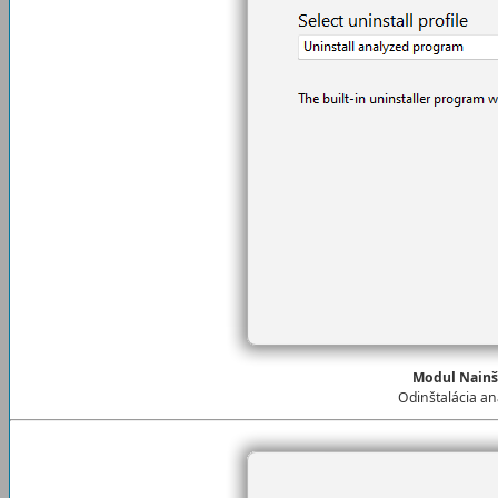
Modul Nainš
Odinštalácia a