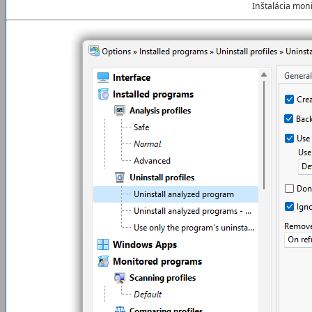
Inštalácia mo