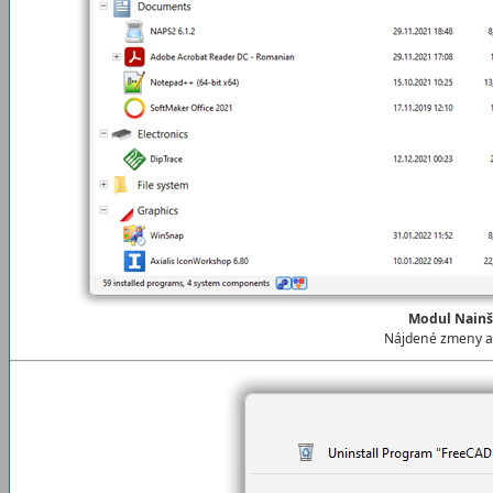
Modul Nainš
Nájdené zmeny 