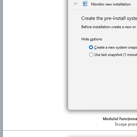
Modulul funcțion
Începe proce