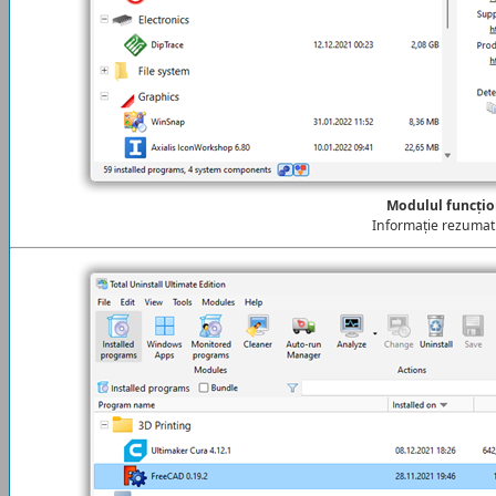
Modulul funcțio
Informație rezumat