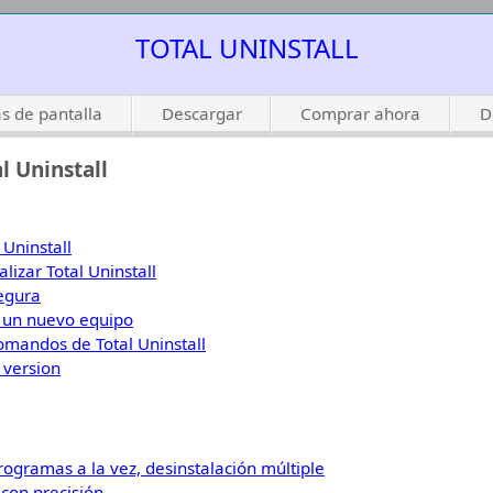
TOTAL UNINSTALL
s de pantalla
Descargar
Comprar ahora
D
 Uninstall
 Uninstall
lizar Total Uninstall
egura
a un nuevo equipo
omandos de Total Uninstall
 version
rogramas a la vez, desinstalación múltiple
con precisión