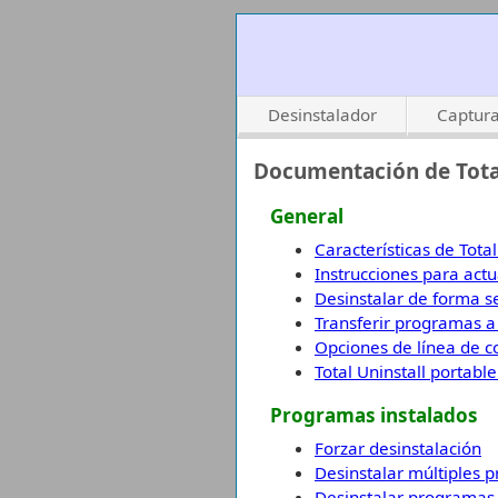
Desinstalador
Captura
Documentación de Total
General
Características de Total
Instrucciones para actua
Desinstalar de forma s
Transferir programas 
Opciones de línea de c
Total Uninstall portable
Programas instalados
Forzar desinstalación
Desinstalar múltiples p
Desinstalar programas 