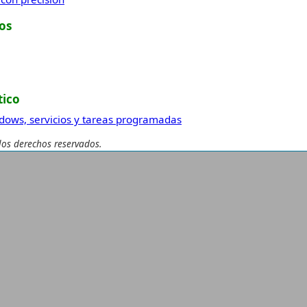
os
tico
ndows, servicios y tareas programadas
os derechos reservados.